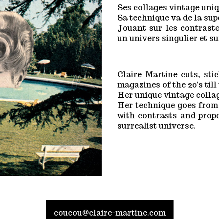
Ses collages vintage uniq
Sa technique va de la sup
Jouant sur les contraste
un univers singulier et su
Claire Martine cuts, st
magazines of the 20's till 
Her unique vintage colla
Her technique goes from 
with contrasts and propo
surrealist universe.
coucou@claire-martine.com